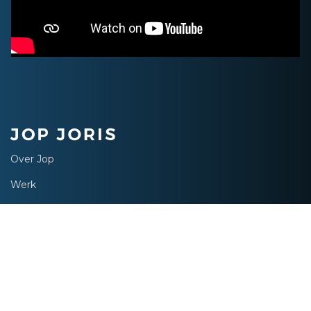
Over Jop
Werk
Klanten
info@jopjoris.nl
©
2018-2026 | Webdesign
../STIJLERIJ